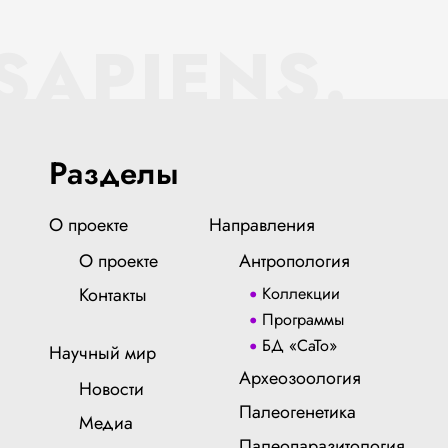
SAPIENS.
Разделы
О проекте
Направления
О проекте
Антропология
Контакты
Коллекции
Программы
БД «СаТо»
Научный мир
Археозоология
Новости
Палеогенетика
Медиа
Палеопаразитология