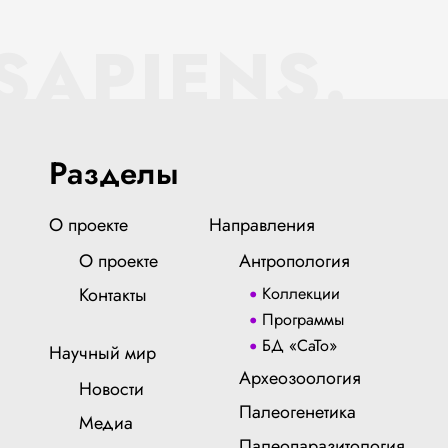
SAPIENS.
Разделы
О проекте
Направления
О проекте
Антропология
Контакты
Коллекции
Программы
БД «СаТо»
Научный мир
Археозоология
Новости
Палеогенетика
Медиа
Палеопаразитология