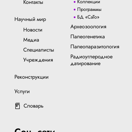
Контакты
Коллекции
Программы
БД «СаТо»
Научный мир
Археозоология
Новости
Палеогенетика
Медиа
Палеопаразитология
Специалисты
Радиоуглеродное
Учреждения
датирование
Реконструкции
Услуги
Словарь
Соц. сети