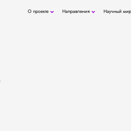
О проекте
Направления
Научный ми
О проекте
Антропология
Новости
БД «СаТо»
Контакты
Медиа
Археозоология
Журналы
Палеогенетика
Специалис
Палеопаразитология
Учреждени
Радиоуглеродное
датирование
.