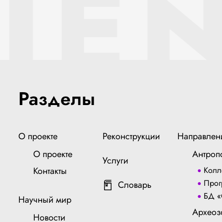
IEN
Разделы
О проекте
Реконструкции
Направлен
О проекте
Антроп
Услуги
Контакты
Колл
Прог
Словарь
БД «
Научный мир
Археоз
Новости