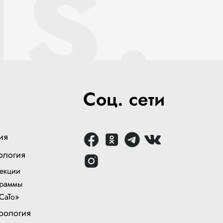
S.
Соц. сети
ия
ология
екции
раммы
СаТо»
оология