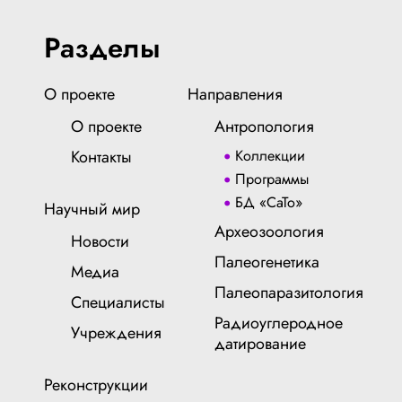
Разделы
О проекте
Направления
О проекте
Антропология
Контакты
Коллекции
Программы
БД «СаТо»
Научный мир
Археозоология
Новости
Палеогенетика
Медиа
Палеопаразитология
Специалисты
Радиоуглеродное
Учреждения
датирование
Реконструкции