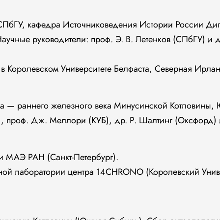
 СПбГУ, кафедра Источниковедения Истории России Ди
Научные руководители: проф. Э. В. Летенков (СПбГУ) и д
 в Королевском Университете Белфаста, Северная Ирла
а — раннего железного века Минусинской Котловины,
, проф. Дж. Меллори (КУБ), др. Р. Шалтинг (Оксфорд) и
ии МАЭ РАН (Санкт-Петербург).
дной лаборатории центра 14CHRONO (Королевский Униве