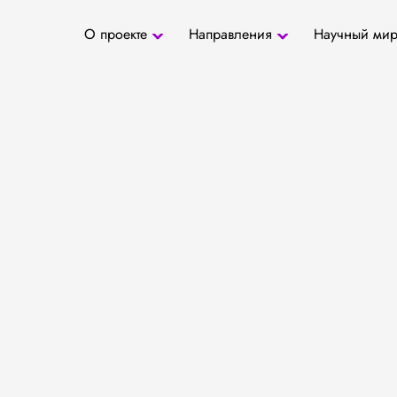
О проекте
Направления
Научный ми
О проекте
Антропология
Новости
БД «СаТо»
Контакты
Медиа
Археозоология
Журналы
Палеогенетика
Специалис
Палеопаразитология
Учреждени
Радиоуглеродное
датирование