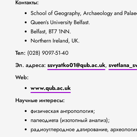
Контакты:
School of Geography, Archaeology and Palae
Queen’s University Belfast.
Belfast, BT7 1NN.
Northern Ireland, UK.
Тел:
(028) 9097-51-40
Эл. адреса:
ssvyatko01@qub.ac.uk
,
svetlana_s
Web:
www.qub.ac.uk
Научные интересы:
физическая антропология;
палеодиета (изотопный анализ);
радиоуглеродное датирование, археолог