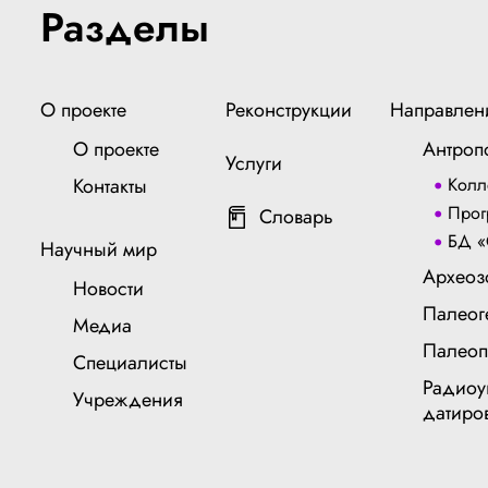
Разделы
О проекте
Реконструкции
Направлен
О проекте
Антроп
Услуги
Контакты
Колл
Прог
Словарь
БД «
Научный мир
Археоз
Новости
Палеог
Медиа
Палеоп
Специалисты
Радиоу
Учреждения
датиро