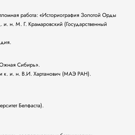
пломная работа: «Историография Золотой Орды
. и. н. М. Г. Крамаровский (Государственный
ндия.
 Южная Сибирь».
 к. и. н. В.И. Хартанович (МАЭ РАН).
рситет Белфаста).