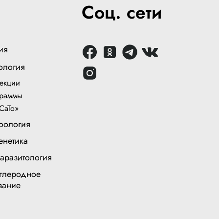
Соц. сети
ия
ология
екции
раммы
СаТо»
оология
енетика
аразитология
глеродное
вание