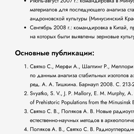
Июль-август 2007 г.: командировка в Мин
материалов для последующего анализа ст
андроновской культуры (Минусинский Крае
Сентябрь 2008 г.: командировка в Китай, 
на которых были выявлены зерновые культу
Основные публикации:
Святко С., Мерфи А., Шалтинг Р., Мелло
по данным анализа стабильных изотопов аз
ред. А. А. Тишкина. Барнаул 2008. С. 213-
Svyatko, S. V., J. P. Mallory, E. M. Murphy, 
of Prehistoric Populations from the Minusinsk
Святко С. В., Поляков А. В. Новые радиоу
естественно-научных методов в археологич
Поляков А. В., Святко С. В. Радиоуглерод