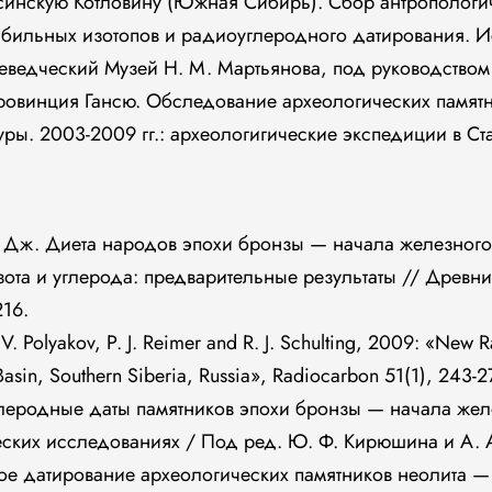
усинскую Котловину (Южная Сибирь). Сбор антропологич
абильных изотопов и радиоуглеродного датирования. И
ведческий Музей Н. М. Мартьянова, под руководством Н
провинция Гансю. Обследование археологических памят
ры. 2003-2009 гг.: археологигические экспедиции в Ст
ри Дж. Диета народов эпохи бронзы — начала железног
ота и углерода: предварительные результаты // Древн
216.
A. V. Polyakov, P. J. Reimer and R. J. Schulting, 2009: «Ne
 Basin, Southern Siberia, Russia», Radiocarbon 51(1), 243-2
глеродные даты памятников эпохи бронзы — начала жел
еских исследованиях / Под ред. Ю. Ф. Кирюшина и А. А
ное датирование археологических памятников неолита —