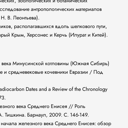
еских, зоологических и ботанических
сследование антропологических материалов
. В. Леонтьева).
ников, располагавшихся вдоль шелкового пути,
арый Крым, Херсонес и Керчь (Илурат и Китей).
о века Минусинской котловины (Южная Сибирь)
ие и средневековые кочевники Евразии / Под
w Radiocarbon Dates and a Review of the Chronology
73.
езного века Среднего Енисея // Роль
. Тишкина. Барнаул, 2009. С. 146-149.
 начала железного века Среднего Енисея: обзор