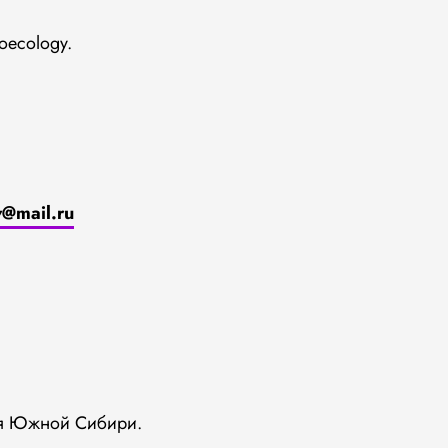
oecology.
v@mail.ru
ия Южной Сибири.