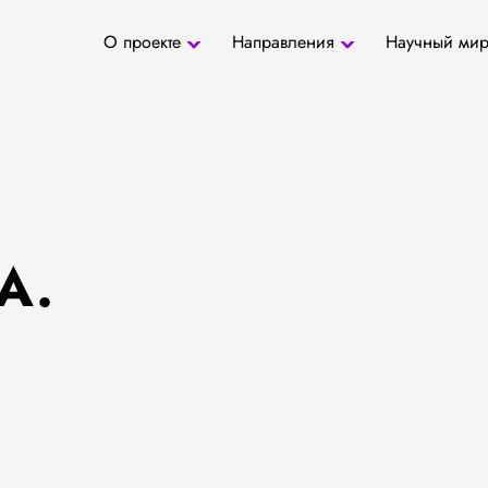
О проекте
Направления
Научный ми
О проекте
Антропология
Новости
БД «СаТо»
Контакты
Медиа
Археозоология
Журналы
Палеогенетика
Специалис
Палеопаразитология
Учреждени
Радиоуглеродное
датирование
А.