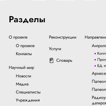
Разделы
О проекте
Реконструкции
Направлен
О проекте
Антроп
Услуги
Контакты
Колл
Прог
Словарь
БД «
Научный мир
Археоз
Новости
Палеог
Медиа
Палеоп
Специалисты
Радиоу
Учреждения
датиро