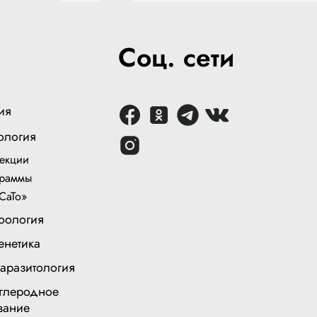
Соц. сети
ия
ология
екции
раммы
СаТо»
оология
енетика
аразитология
глеродное
вание