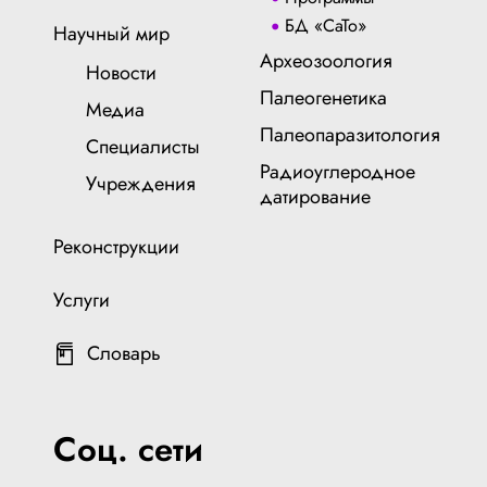
БД «СаТо»
Научный мир
Археозоология
Новости
Палеогенетика
Медиа
Палеопаразитология
Специалисты
Радиоуглеродное
Учреждения
датирование
Реконструкции
Услуги
Словарь
Соц. сети