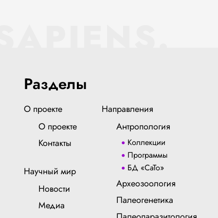
SAPIENS.
Разделы
О проекте
Направления
О проекте
Антропология
Контакты
Коллекции
Программы
БД «СаТо»
Научный мир
Археозоология
Новости
Палеогенетика
Медиа
Палеопаразитология