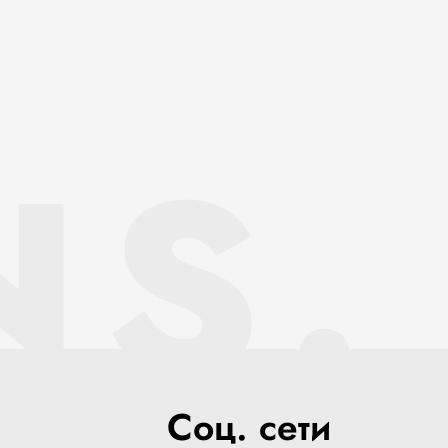
NS.
Соц. сети