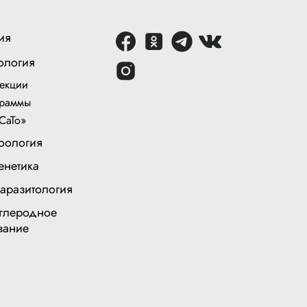
ия
ология
екции
раммы
СаТо»
оология
енетика
аразитология
глеродное
вание