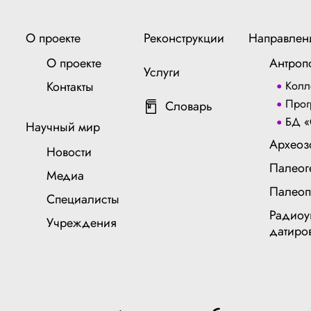
О проекте
Реконструкции
Направлен
О проекте
Антроп
Услуги
Контакты
Колл
Прог
Словарь
БД «
Научный мир
Археоз
Новости
Палеог
Медиа
Палеоп
Специалисты
Радиоу
Учреждения
датиро