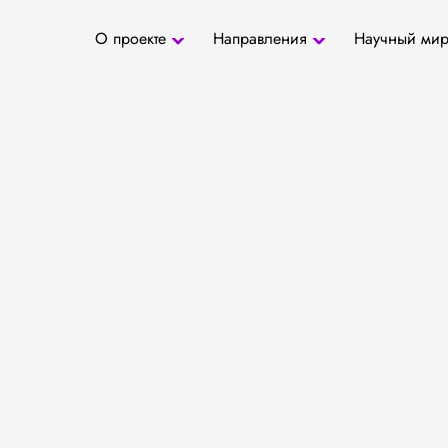
О проекте
Направления
Научный ми
О проекте
Антропология
Новости
БД «СаТо»
Контакты
Медиа
Археозоология
Журналы
Палеогенетика
Специалис
Палеопаразитология
Учреждени
Радиоуглеродное
датирование