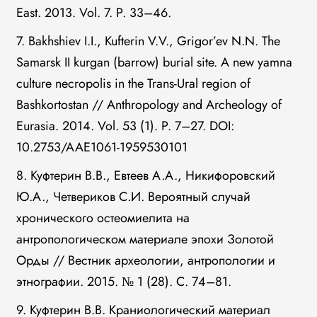
East. 2013. Vol. 7. P. 33–46.
7. Bakhshiev I.I., Kufterin V.V., Grigor’ev N.N. The
Samarsk II kurgan (barrow) burial site. A new yamna
culture necropolis in the Trans-Ural region of
Bashkortostan // Anthropology and Archeology of
Eurasia. 2014. Vol. 53 (1). P. 7–27. DOI:
10.2753/AAE1061-1959530101
8. Куфтерин В.В., Евтеев А.А., Никифоровский
Ю.А., Четвериков С.И. Вероятный случай
хронического остеомиелита на
антропологическом материале эпохи Золотой
Орды // Вестник археологии, антропологии и
этнографии. 2015. № 1 (28). С. 74–81.
9. Куфтерин В.В. Краниологический материал