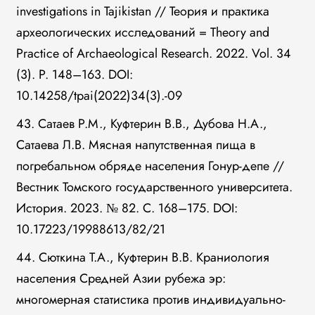
investigations in Tajikistan // Теория и практика
археологических исследований = Theory and
Practice of Archaeological Research. 2022. Vol. 34
(3). P. 148–163. DOI:
10.14258/tpai(2022)34(3).-09
43. Сатаев Р.М., Куфтерин В.В., Дубова Н.А.,
Сатаева Л.В. Мясная напутственная пища в
погребальном обряде населения Гонур-депе //
Вестник Томского государственного университета.
История. 2023. № 82. С. 168–175. DOI:
10.17223/19988613/82/21
44. Сюткина Т.А., Куфтерин В.В. Краниология
населения Средней Азии рубежа эр:
многомерная статистика против индивидуально-