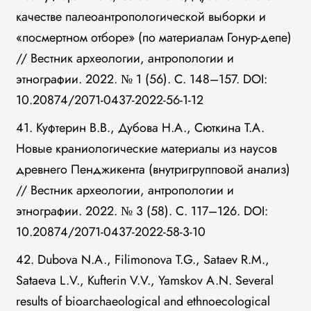
качестве палеоантропологической выборки и
«посмертном отборе» (по материалам Гонур-депе)
// Вестник археологии, антропологии и
этнографии. 2022. № 1 (56). С. 148–157. DOI:
10.20874/2071-0437-2022-56-1-12
41. Куфтерин В.В., Дубова Н.А., Сюткина Т.А.
Новые краниологические материалы из наусов
древнего Пенджикента (внутригрупповой анализ)
// Вестник археологии, антропологии и
этнографии. 2022. № 3 (58). С. 117–126. DOI:
10.20874/2071-0437-2022-58-3-10
42. Dubova N.A., Filimonova T.G., Sataev R.M.,
Sataeva L.V., Kufterin V.V., Yamskov A.N. Several
results of bioarchaeological and ethnoecological