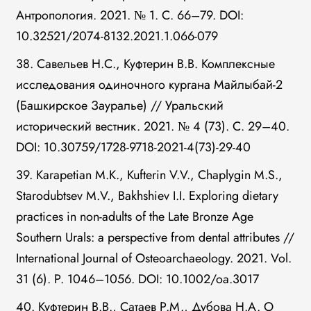
Антропология. 2021. № 1. С. 66–79. DOI:
10.32521/2074-8132.2021.1.066-079
38. Савельев Н.С., Куфтерин В.В. Комплексные
исследования одиночного кургана Майлыбай-2
(Башкирское Зауралье) // Уральский
исторический вестник. 2021. № 4 (73). С. 29–40.
DOI: 10.30759/1728-9718-2021-4(73)-29-40
39. Karapetian M.K., Kufterin V.V., Chaplygin M.S.,
Starodubtsev M.V., Bakhshiev I.I. Exploring dietary
practices in non-adults of the Late Bronze Age
Southern Urals: a perspective from dental attributes //
International Journal of Osteoarchaeology. 2021. Vol.
31 (6). P. 1046–1056. DOI: 10.1002/oa.3017
40. Куфтерин В.В., Сатаев Р.М., Дубова Н.А. О