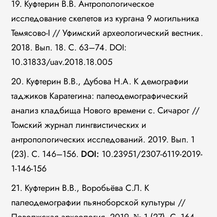
19. Куфтерин В.В. Антропологическое
исследование скелетов из кургана 9 могильника
Темясово-I // Уфимский археологический вестник.
2018. Вып. 18. С. 63–74. DOI:
10.31833/uav.2018.18.005
20. Куфтерин В.В., Дубова Н.А. К демографии
таджиков Каратегина: палеодемографический
анализ кладбища Нового времени с. Сичарог //
Томский журнал лингвистических и
антропологических исследований. 2019. Вып. 1
(23). С. 146–156.
DOI
:
10.23951/2307-6119-2019-
1-146-156
21. Куфтерин В.В., Воробьёва С.Л. К
палеодемографии пьяноборской культуры //