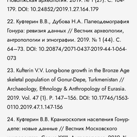
Поволжская археология. 2019. № 1 (27). С. 164-
179. DOI: 10.24852/2019.1.27.164.179
22. Куфтерин В.В., Дубова Н.А. Палеодемография
Гонура: ревизия данных // Вестник археологии,
антропологии и этнографии. 2019. № 1 (44). С.
64–73. DOI: 10.20874/2071-0437-2019-44-1-064-
073
23. Kufterin V.V. Long-bone growth in the Bronze Age
skeletal population of Gonur-Depe, Turkmenistan //
Archaeology, Ethnology & Anthropology of Eurasia.
2019. Vol. 47 (1). P. 147–156. DOI: 10.17746/1563-
0110.2019.47.1.147-156
24. Куфтерин В.В. Краниоскопия населения Гонур-
депе: новые данные // Вестник Московского