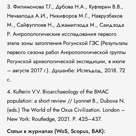
3. Филимонова Т.Г., Дубова Н.А., Куфтерин В.В.,
Нечвалода А.И., Никифоров М.Г., Наврузбеков
М., Сайфуллоев Н., Джамилзода М., Саидзода
Р. Антропологические исследования первого
этапа зоны затопления Рогунской ГЭС (Результаты
первого сезона работ Антропологической группы
Рогунской археологической экспедиции, в июле
– августе 2017 г.). Душанбе: Истеъдод, 2018. 72
с.
4. Kufterin V.V. Bioarchaeology of the BMAC
population: a short review // Lyonnet B., Dubova N.
(eds.) The World of the Oxus Civilization. London –
New York: Routledge, 2021. P. 425–437.
Статьи в журналах (WoS, Scopus, ВАК):