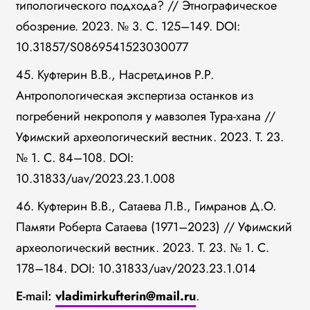
типологического подхода? // Этнографическое
обозрение. 2023. № 3. С. 125–149. DOI:
10.31857/S0869541523030077
45. Куфтерин В.В., Насретдинов Р.Р.
Антропологическая экспертиза останков из
погребений некрополя у мавзолея Тура-хана //
Уфимский археологический вестник. 2023. Т. 23.
№ 1. С. 84–108. DOI:
10.31833/uav/2023.23.1.008
46. Куфтерин В.В., Сатаева Л.В., Гимранов Д.О.
Памяти Роберта Сатаева (1971–2023) // Уфимский
археологический вестник. 2023. Т. 23. № 1. С.
178–184. DOI: 10.31833/uav/2023.23.1.014
E-mail:
vladimirkufterin@mail.ru
.