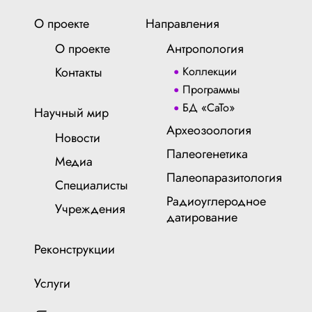
О проекте
Направления
О проекте
Антропология
Контакты
Коллекции
Программы
БД «СаТо»
Научный мир
Археозоология
Новости
Палеогенетика
Медиа
Палеопаразитология
Специалисты
Радиоуглеродное
Учреждения
датирование
Реконструкции
Услуги