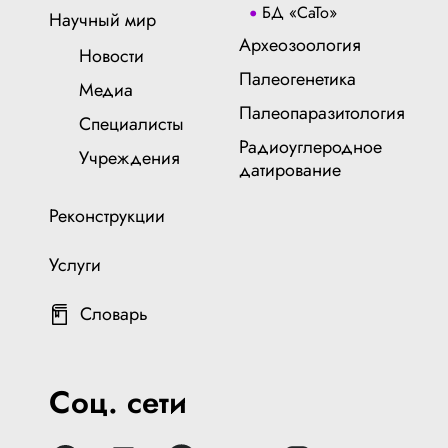
БД «СаТо»
Научный мир
Археозоология
Новости
Палеогенетика
Медиа
Палеопаразитология
Специалисты
Радиоуглеродное
Учреждения
датирование
Реконструкции
Услуги
Словарь
Соц. сети