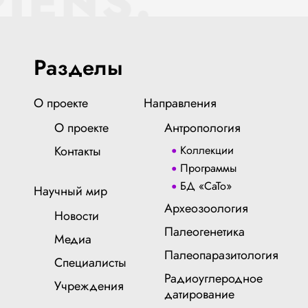
IENS.
Разделы
О проекте
Направления
О проекте
Антропология
Контакты
Коллекции
Программы
БД «СаТо»
Научный мир
Археозоология
Новости
Палеогенетика
Медиа
Палеопаразитология
Специалисты
Радиоуглеродное
Учреждения
датирование