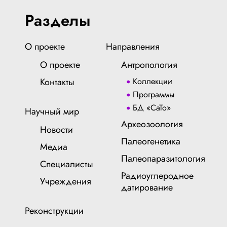
Разделы
О проекте
Направления
О проекте
Антропология
Контакты
Коллекции
Программы
БД «СаТо»
Научный мир
Археозоология
Новости
Палеогенетика
Медиа
Палеопаразитология
Специалисты
Радиоуглеродное
Учреждения
датирование
Реконструкции