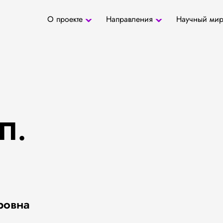
О проекте
Направления
Научный ми
О проекте
Антропология
Новости
БД «СаТо»
Контакты
Медиа
Археозоология
Журналы
Палеогенетика
Специалис
Палеопаразитология
Учреждени
Радиоуглеродное
датирование
П.
ровна