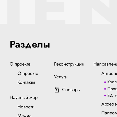
IE
Разделы
О проекте
Реконструкции
Направлен
О проекте
Антроп
Услуги
Контакты
Колл
Прог
Словарь
БД «
Научный мир
Археоз
Новости
Палеог
Медиа