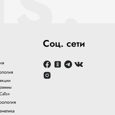
NS.
Соц. сети
ия
ология
екции
раммы
СаТо»
оология
енетика