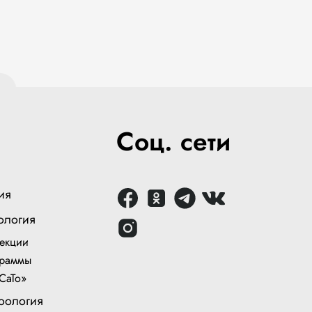
.
Соц. сети
ия
ология
екции
раммы
СаТо»
оология