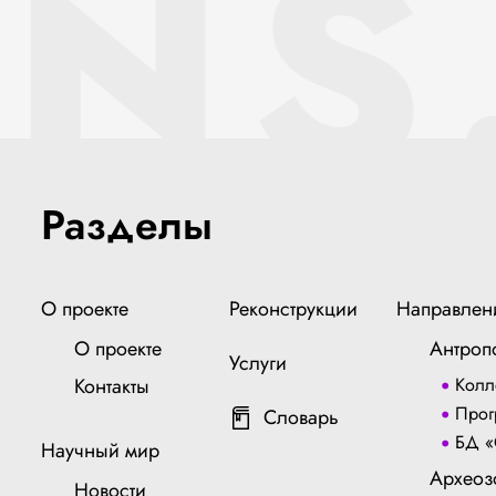
ENS
Разделы
О проекте
Реконструкции
Направлен
О проекте
Антроп
Услуги
Контакты
Колл
Прог
Словарь
БД «
Научный мир
Археоз
Новости