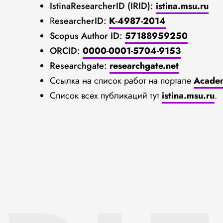
IstinaResearcherID (IRID):
istina.msu.ru
R
esearcherID:
K-4987-2014
Scopus Author ID:
57188959250
ORCID:
0000-0001-5704-9153
Researchgate:
researchgate.net
Ссылка на список работ на портале
Acade
Список всех публикаций тут
istina.msu.ru
.