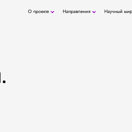
О проекте
Направления
Научный ми
О проекте
Антропология
Новости
БД «СаТо»
Контакты
Медиа
Археозоология
Журналы
Палеогенетика
Специалис
Палеопаразитология
Учреждени
Радиоуглеродное
датирование
.