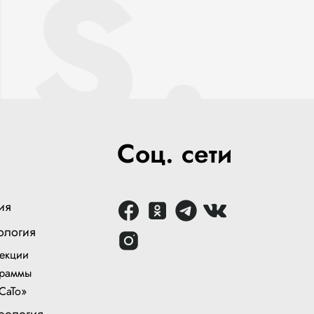
S.
Соц. сети
ия
ология
екции
раммы
СаТо»