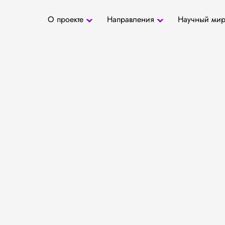
О проекте
Направления
Научный ми
О проекте
Антропология
Новости
БД «СаТо»
Контакты
Медиа
Археозоология
Журналы
Палеогенетика
Специалис
Палеопаразитология
Учреждени
Радиоуглеродное
датирование