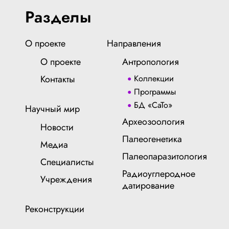
Разделы
О проекте
Направления
О проекте
Антропология
Контакты
Коллекции
Программы
БД «СаТо»
Научный мир
Археозоология
Новости
Палеогенетика
Медиа
Палеопаразитология
Специалисты
Радиоуглеродное
Учреждения
датирование
Реконструкции