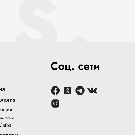
S.
Соц. сети
ия
ология
екции
раммы
СаТо»