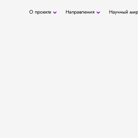
О проекте
Направления
Научный ми
О проекте
Антропология
Новости
БД «СаТо»
Контакты
Медиа
Археозоология
Журналы
Палеогенетика
Специалис
Палеопаразитология
Учреждени
Радиоуглеродное
датирование