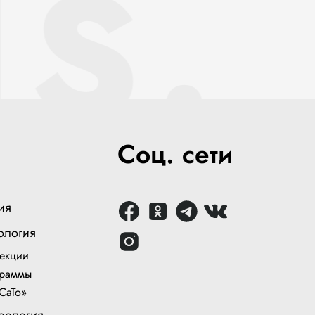
S.
Соц. сети
ия
ология
екции
раммы
СаТо»