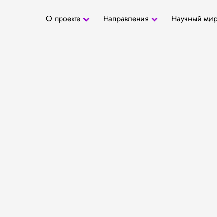
О проекте
Направления
Научный ми
О проекте
Антропология
Новости
БД «СаТо»
Контакты
Медиа
Археозоология
Журналы
Палеогенетика
Специалис
Палеопаразитология
Учреждени
Радиоуглеродное
датирование