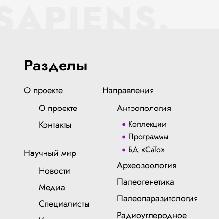
SAPIENS.
Разделы
О проекте
Направления
О проекте
Антропология
Контакты
Коллекции
Программы
БД «СаТо»
Научный мир
Археозоология
Новости
Палеогенетика
Медиа
Палеопаразитология
Специалисты
Радиоуглеродное