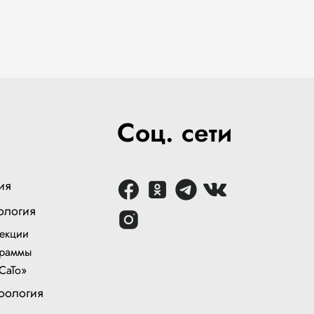
Соц. сети
ия
ология
екции
раммы
СаТо»
оология