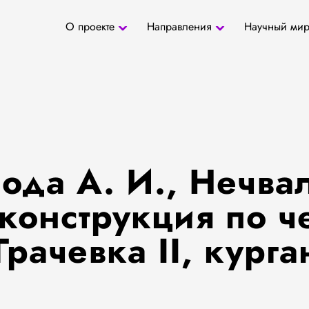
О проекте
Направления
Научный ми
О проекте
Антропология
Новости
БД «СаТо»
Контакты
Медиа
Археозоология
Журналы
Палеогенетика
Специалис
Палеопаразитология
Учреждени
Радиоуглеродное
датирование
ода А. И., Нечвал
еконструкция по 
рачевка II, курга