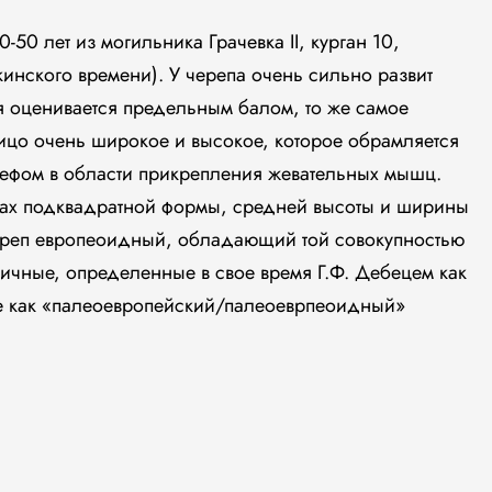
50 лет из могильника Грачевка II, курган 10,
кинского времени). У черепа очень сильно развит
я оценивается предельным балом, то же самое
Лицо очень широкое и высокое, которое обрамляется
ефом в области прикрепления жевательных мышц.
тах подквадратной формы, средней высоты и ширины
ереп европеоидный, обладающий той совокупностью
аичные, определенные в свое время Г.Ф. Дебецем как
е как «палеоевропейский/палеоеврпеоидный»