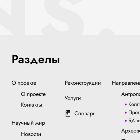
NS.
Разделы
О проекте
Реконструкции
Направлен
О проекте
Антроп
Услуги
Контакты
Колл
Прог
Словарь
БД «
Научный мир
Археоз
Новости