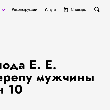
р
Реконструкции
Услуги
Словарь
ты
я
ода Е. Е.
черепу мужчины
н 10