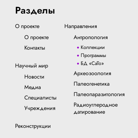
Разделы
О проекте
Направления
О проекте
Антропология
Контакты
Коллекции
Программы
БД «СаТо»
Научный мир
Археозоология
Новости
Палеогенетика
Медиа
Палеопаразитология
Специалисты
Радиоуглеродное
Учреждения
датирование
Реконструкции