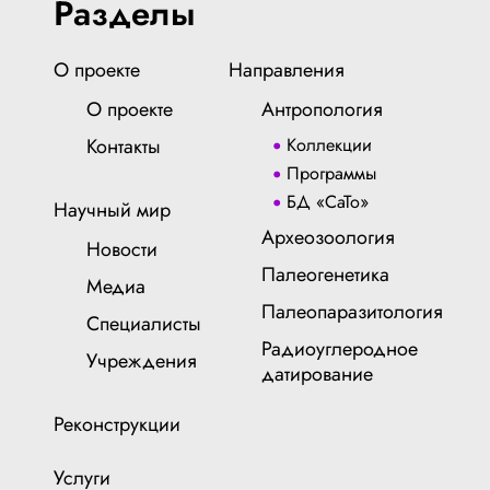
Разделы
О проекте
Направления
О проекте
Антропология
Контакты
Коллекции
Программы
БД «СаТо»
Научный мир
Археозоология
Новости
Палеогенетика
Медиа
Палеопаразитология
Специалисты
Радиоуглеродное
Учреждения
датирование
Реконструкции
Услуги