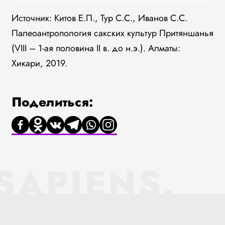
Источник: Китов Е.П., Тур С.С., Иванов С.С.
Палеоантропология сакских культур Притяншанья
(VIII – 1-ая половина II в. до н.э.). Алматы:
Хикари, 2019.
Поделиться:
SAPIENS.