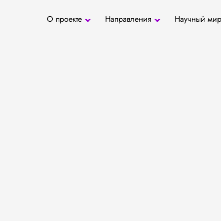
О проекте
Направления
Научный ми
О проекте
Антропология
Новости
БД «СаТо»
Контакты
Медиа
Археозоология
Журналы
Палеогенетика
Специалис
Палеопаразитология
Учреждени
Радиоуглеродное
датирование