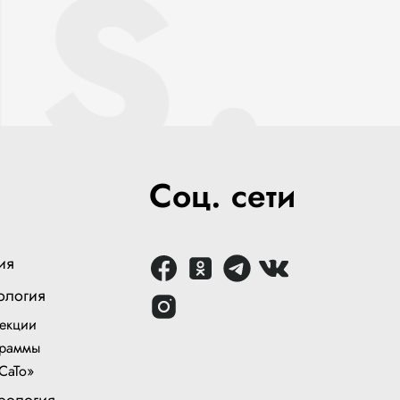
S.
Соц. сети
ия
ология
екции
раммы
СаТо»