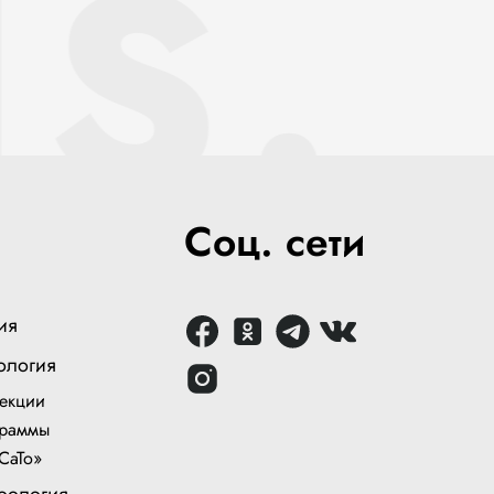
S.
Соц. сети
ия
ология
екции
раммы
СаТо»