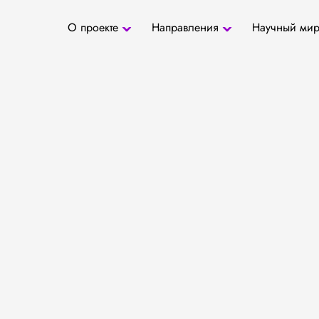
О проекте
Направления
Научный ми
О проекте
Антропология
Новости
БД «СаТо»
Контакты
Медиа
Археозоология
Журналы
Палеогенетика
Специалис
Палеопаразитология
Учреждени
Радиоуглеродное
датирование