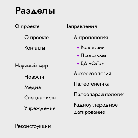
Разделы
О проекте
Направления
О проекте
Антропология
Контакты
Коллекции
Программы
БД «СаТо»
Научный мир
Археозоология
Новости
Палеогенетика
Медиа
Палеопаразитология
Специалисты
Радиоуглеродное
Учреждения
датирование
Реконструкции