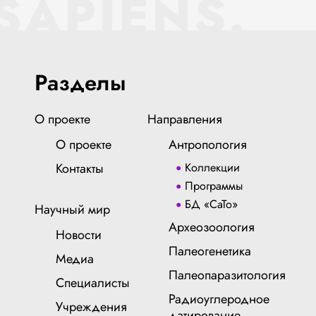
SAPIENS.
Разделы
О проекте
Направления
О проекте
Антропология
Контакты
Коллекции
Программы
БД «СаТо»
Научный мир
Археозоология
Новости
Палеогенетика
Медиа
Палеопаразитология
Специалисты
Радиоуглеродное
Учреждения
датирование