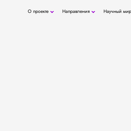
О проекте
Направления
Научный ми
О проекте
Антропология
Новости
БД «СаТо»
Контакты
Медиа
Археозоология
Журналы
Палеогенетика
Специалис
Палеопаразитология
Учреждени
Радиоуглеродное
датирование