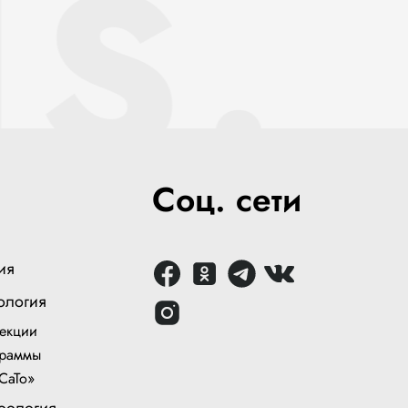
S.
Соц. сети
ия
ология
екции
раммы
СаТо»