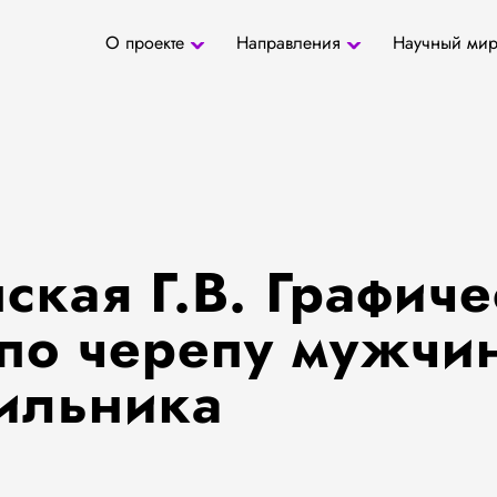
О проекте
Направления
Научный ми
О проекте
Антропология
Новости
БД «СаТо»
Контакты
Медиа
Археозоология
Журналы
Палеогенетика
Специалис
Палеопаразитология
Учреждени
Радиоуглеродное
датирование
ская Г.В. Графиче
 по черепу мужчи
гильника