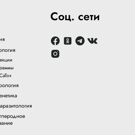
Соц. сети
ия
ология
екции
раммы
СаТо»
оология
енетика
аразитология
глеродное
вание