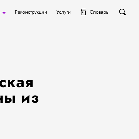
р
Реконструкции
Услуги
Словарь
ты
я
ская
ны из