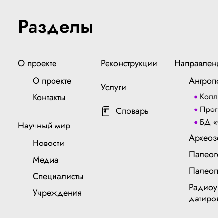
Разделы
О проекте
Реконструкции
Направлен
О проекте
Антроп
Услуги
Контакты
Колл
Прог
Словарь
БД «
Научный мир
Археоз
Новости
Палеог
Медиа
Палеоп
Специалисты
Радиоу
Учреждения
датиро