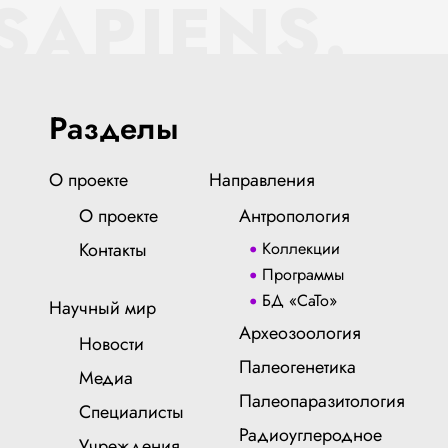
SAPIENS.
Разделы
О проекте
Направления
О проекте
Антропология
Контакты
Коллекции
Программы
БД «СаТо»
Научный мир
Археозоология
Новости
Палеогенетика
Медиа
Палеопаразитология
Специалисты
Радиоуглеродное
Учреждения