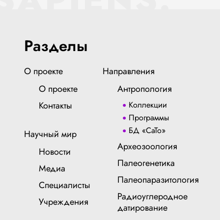
Разделы
О проекте
Направления
О проекте
Антропология
Контакты
Коллекции
Программы
БД «СаТо»
Научный мир
Археозоология
Новости
Палеогенетика
Медиа
Палеопаразитология
Специалисты
Радиоуглеродное
Учреждения
датирование