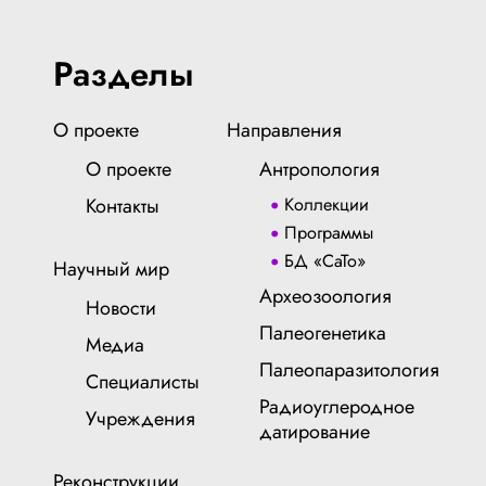
Разделы
О проекте
Направления
О проекте
Антропология
Контакты
Коллекции
Программы
БД «СаТо»
Научный мир
Археозоология
Новости
Палеогенетика
Медиа
Палеопаразитология
Специалисты
Радиоуглеродное
Учреждения
датирование
Реконструкции