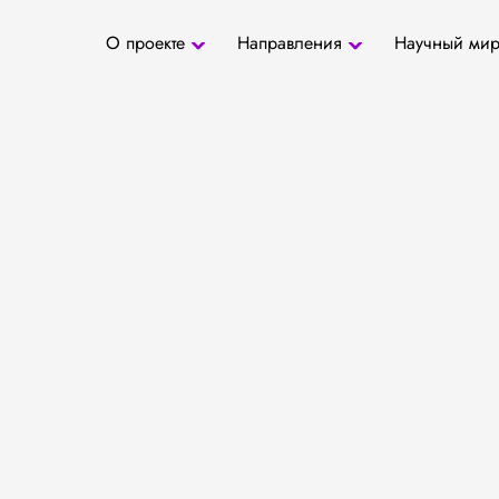
О проекте
Направления
Научный ми
О проекте
Антропология
Новости
БД «СаТо»
Контакты
Медиа
Археозоология
Журналы
Палеогенетика
Специалис
Палеопаразитология
Учреждени
Радиоуглеродное
датирование