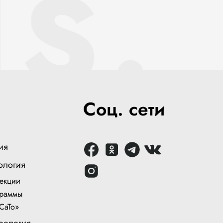
S.
Соц. сети
ия
ология
екции
раммы
СаТо»