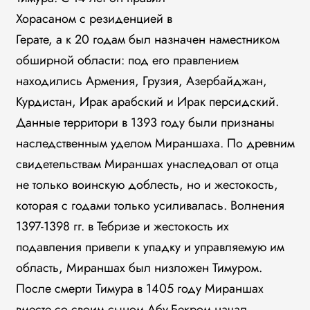
Хорасаном с резиденцией в
Герате, а к 20 годам был назначен наместником
обширной области: под его правлением
находились Армения, Грузия, Азербайджан,
Курдистан, Ирак арабский и Ирак персидский.
Данные территори в 1393 году были признаны
наследственным уделом Мираншаха. По древним
свидетельствам Мираншах унаследовал от отца
не только воинскую доблесть, но и жестокость,
которая с годами только усиливалась. Волнения
1397-1398 гг. в Тебризе и жестокость их
подавления привели к упадку и управляемую им
область, Мираншах был низложен Тимуром.
После смерти Тимура в 1405 году Мираншах
вместе со своим сыном Абу-Бекром начал