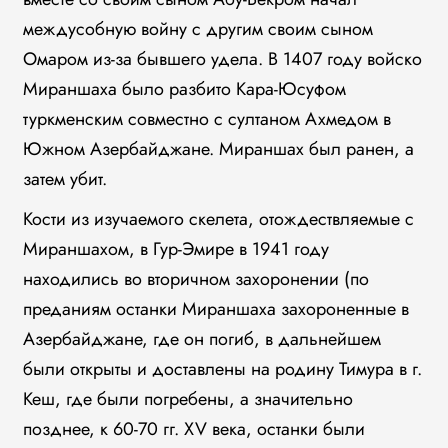
междусобную войну с другим своим сыном
Омаром из-за бывшего удела. В 1407 году войско
Мираншаха было разбито Кара-Юсуфом
туркменским совместно с султаном Ахмедом в
Южном Азербайджане. Мираншах был ранен, а
затем убит.
Кости из изучаемого скелета, отождествляемые с
Мираншахом, в Гур-Эмире в 1941 году
находились во вторичном захоронении (по
преданиям останки Мираншаха захороненные в
Азербайджане, где он погиб, в дальнейшем
были открыты и доставлены на родину Тимура в г.
Кеш, где были погребены, а значительно
позднее, к 60-70 гг. XV века, останки были