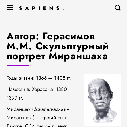
Автор: Герасимов
М.М. Скульптурный
портрет Мираншаха
Годы жизни: 1366 — 1408 гг.
Наместник Хорасана: 1380-
1399 гг.
Мираншах (Джалал-ад-дин
Миран-шах ) — третий сын
Тимура. С 14 лет он правил