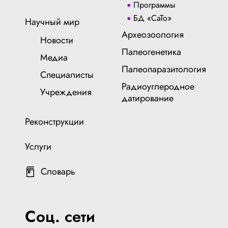
Программы
БД «СаТо»
Научный мир
Археозоология
Новости
Палеогенетика
Медиа
Палеопаразитология
Специалисты
Радиоуглеродное
Учреждения
датирование
Реконструкции
Услуги
Словарь
Соц. сети