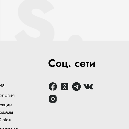
S.
Соц. сети
ия
ология
екции
раммы
СаТо»