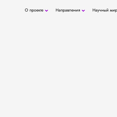
О проекте
Направления
Научный ми
О проекте
Антропология
Новости
БД «СаТо»
Контакты
Медиа
Археозоология
Журналы
Палеогенетика
Специалис
Палеопаразитология
Учреждени
Радиоуглеродное
датирование