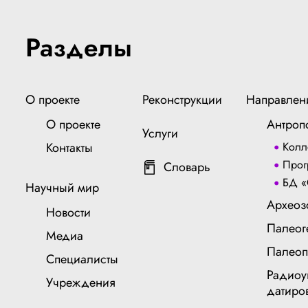
Разделы
О проекте
Реконструкции
Направлен
О проекте
Антроп
Услуги
Контакты
Колл
Прог
Словарь
БД «
Научный мир
Археоз
Новости
Палеог
Медиа
Палеоп
Специалисты
Радиоу
Учреждения
датиро