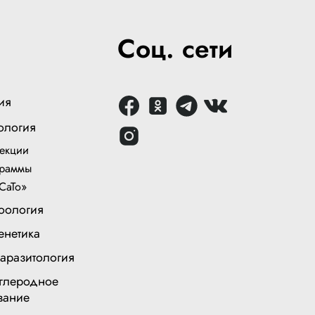
Соц. сети
ия
ология
екции
раммы
СаТо»
оология
енетика
аразитология
глеродное
вание