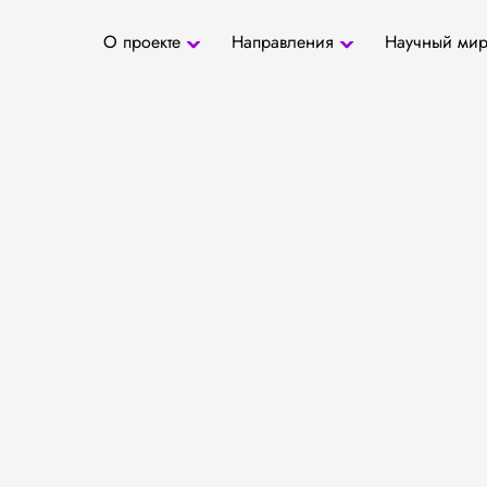
О проекте
Направления
Научный ми
О проекте
Антропология
Новости
БД «СаТо»
Контакты
Медиа
Археозоология
Журналы
Палеогенетика
Специалис
Палеопаразитология
Учреждени
Радиоуглеродное
датирование