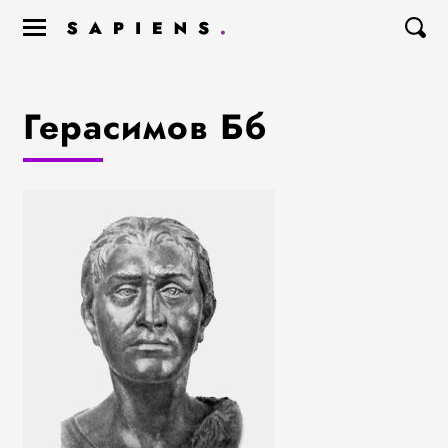
Герасимов Бб