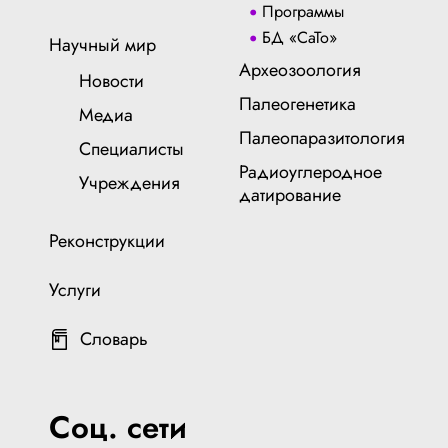
Программы
БД «СаТо»
Научный мир
Археозоология
Новости
Палеогенетика
Медиа
Палеопаразитология
Специалисты
Радиоуглеродное
Учреждения
датирование
Реконструкции
Услуги
Словарь
Соц. сети