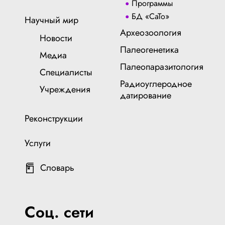
Программы
БД «СаТо»
Научный мир
Археозоология
Новости
Палеогенетика
Медиа
Палеопаразитология
Специалисты
Радиоуглеродное
Учреждения
датирование
Реконструкции
Услуги
Словарь
Соц. сети