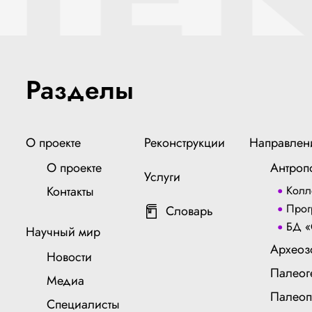
Разделы
О проекте
Реконструкции
Направлен
О проекте
Антроп
Услуги
Контакты
Колл
Прог
Словарь
БД «
Научный мир
Археоз
Новости
Палеог
Медиа
Палеоп
Специалисты