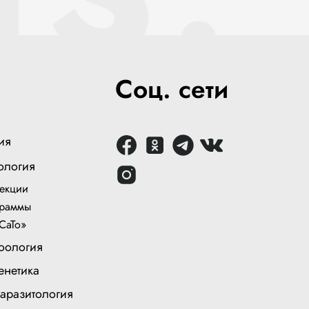
Соц. сети
ия
ология
екции
раммы
СаТо»
оология
енетика
аразитология