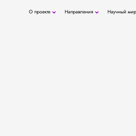
О проекте
Направления
Научный ми
О проекте
Антропология
Новости
БД «СаТо»
Контакты
Медиа
Археозоология
Журналы
Палеогенетика
Специалис
Палеопаразитология
Учреждени
Радиоуглеродное
датирование