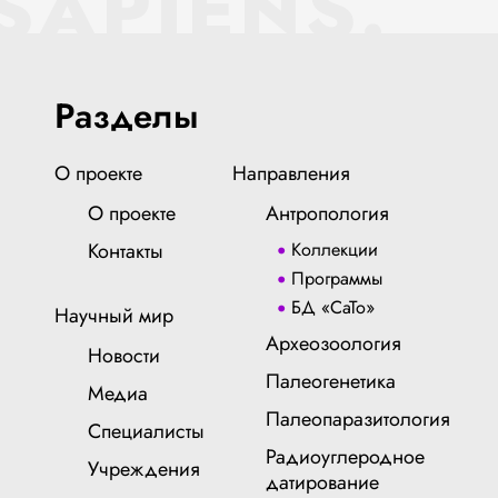
SAPIENS.
Разделы
О проекте
Направления
О проекте
Антропология
Контакты
Коллекции
Программы
БД «СаТо»
Научный мир
Археозоология
Новости
Палеогенетика
Медиа
Палеопаразитология
Специалисты
Радиоуглеродное
Учреждения
датирование