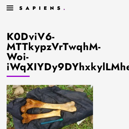
K0DviV6-
MTTkypzVrTwqhM-
Woi-
iWqXIYDy9DYhxkylLM