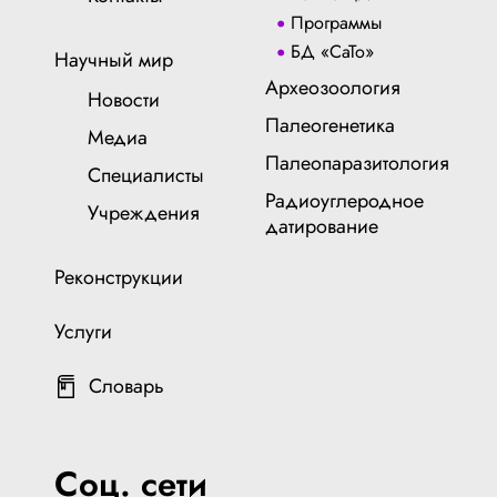
Программы
БД «СаТо»
Научный мир
Археозоология
Новости
Палеогенетика
Медиа
Палеопаразитология
Специалисты
Радиоуглеродное
Учреждения
датирование
Реконструкции
Услуги
Словарь
Соц. сети