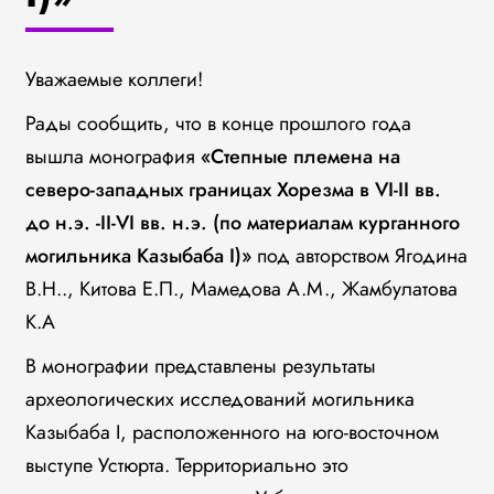
Уважаемые коллеги!
Рады сообщить, что в конце прошлого года
вышла монография
«Cтепные племена на
северо-западных границах Хорезма в VI-II вв.
до н.э. -II-VI вв. н.э. (по материалам курганного
могильника Казыбаба I)»
под авторством Ягодина
В.Н.., Китова Е.П., Мамедова А.М., Жамбулатова
К.А
В монографии представлены результаты
археологических исследований могильника
Казыбаба I, расположенного на юго-восточном
выступе Устюрта. Территориально это