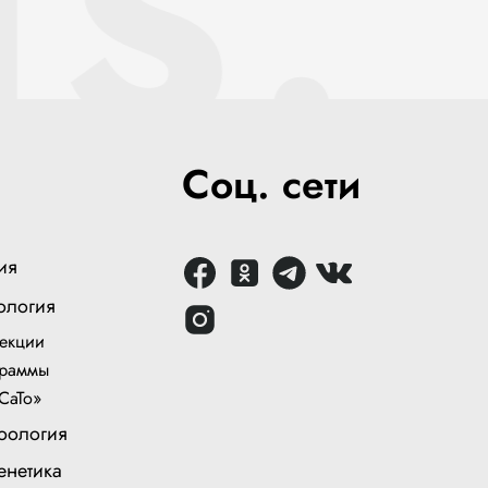
NS.
Соц. сети
ия
ология
екции
раммы
СаТо»
оология
енетика