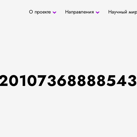
О проекте
Направления
Научный ми
О проекте
Антропология
Новости
БД «СаТо»
Контакты
Медиа
Археозоология
Журналы
Палеогенетика
Специалис
Палеопаразитология
Учреждени
Радиоуглеродное
датирование
22010736888854