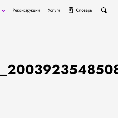
р
Реконструкции
Услуги
Словарь
ты
я
3_200392354850