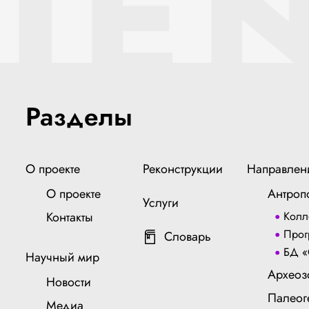
IE
Разделы
О проекте
Реконструкции
Направлен
О проекте
Антроп
Услуги
Контакты
Колл
Прог
Словарь
БД «
Научный мир
Археоз
Новости
Палеог
Медиа