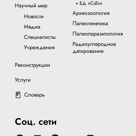
БД «СаТо»
Научный мир
Археозоология
Новости
Палеогенетика
Медиа
Палеопаразитология
Специалисты
Радиоуглеродное
Учреждения
датирование
Реконструкции
Услуги
Словарь
Соц. сети