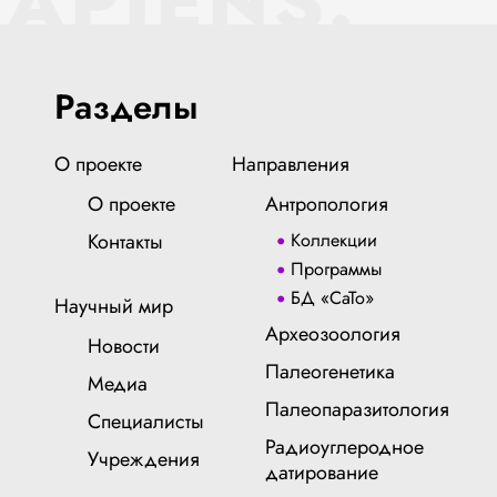
SAPIENS.
Разделы
О проекте
Направления
О проекте
Антропология
Контакты
Коллекции
Программы
БД «СаТо»
Научный мир
Археозоология
Новости
Палеогенетика
Медиа
Палеопаразитология
Специалисты
Радиоуглеродное
Учреждения
датирование