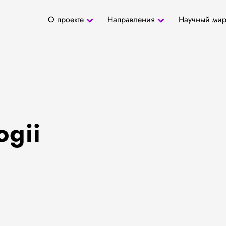
О проекте
Направления
Научный ми
О проекте
Антропология
Новости
БД «СаТо»
Контакты
Медиа
Археозоология
Журналы
Палеогенетика
Специалис
Палеопаразитология
Учреждени
Радиоуглеродное
датирование
ogii