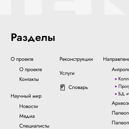
Разделы
О проекте
Реконструкции
Направлен
О проекте
Антроп
Услуги
Контакты
Колл
Прог
Словарь
БД «
Научный мир
Археоз
Новости
Палеог
Медиа
Палеоп
Специалисты