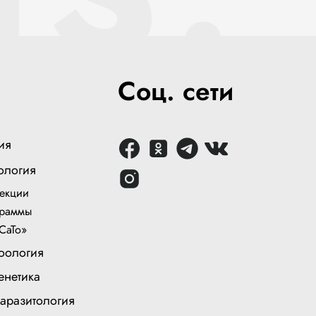
Соц. сети
ия
ология
екции
раммы
СаТо»
оология
енетика
аразитология