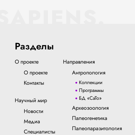
SAPIENS.
Разделы
О проекте
Направления
О проекте
Антропология
Контакты
Коллекции
Программы
БД «СаТо»
Научный мир
Археозоология
Новости
Палеогенетика
Медиа
Палеопаразитология
Специалисты